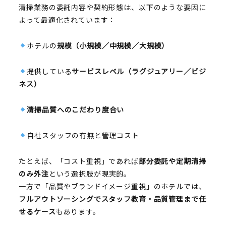
清掃業務の委託内容や契約形態は、以下のような要因に
よって最適化されています：
ホテルの
規模（小規模／中規模／大規模）
提供している
サービスレベル（ラグジュアリー／ビジ
ネス）
清掃品質へのこだわり度合い
自社スタッフの有無と管理コスト
たとえば、「コスト重視」であれば
部分委託や定期清掃
のみ外注
という選択肢が現実的。
一方で「品質やブランドイメージ重視」のホテルでは、
フルアウトソーシングでスタッフ教育・品質管理まで任
せるケース
もあります。