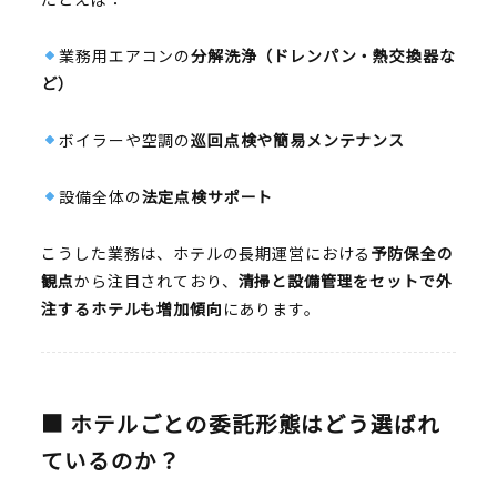
業務用エアコンの
分解洗浄（ドレンパン・熱交換器な
ど）
ボイラーや空調の
巡回点検や簡易メンテナンス
設備全体の
法定点検サポート
こうした業務は、ホテルの長期運営における
予防保全の
観点
から注目されており、
清掃と設備管理をセットで外
注するホテルも増加傾向
にあります。
■ ホテルごとの委託形態はどう選ばれ
ているのか？