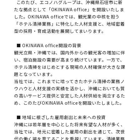
お問い合わせ
このたび、エコノハグループは、沖縄県石垣市に新
たな拠点として「OKINAWA office」を開設いたしま
した。OKINAWA officeでは、観光業の中核を担う
「ホテル清掃業務」に特化した人材支援と、地域密着
型の採用・育成活動を展開してまいります。
■ OKINAWA office開設の背景
観光立県・沖縄では、国内外からの観光客の増加に伴
い、宿泊施設の需要が高まり続けています。一方で、
ホテル清掃をはじめとする現場の人材確保が大きな課
題となっています。
当社では、これまでに培ってきたホテル清掃の業務ノ
ウハウと人材支援の実績を活かし、沖縄においても質
の高いサービス提供と安定した人材供給を両立するた
め、このたびOKINAWA officeを開設いたしました。
■ 地域に根ざした雇用創出と未来への投資
沖縄には若年層を中心とした将来有望な人材が多く、
当社では、地元に密着した雇用の創出を通じて、次世
代の働く場を育てることを重視しています。清掃業務