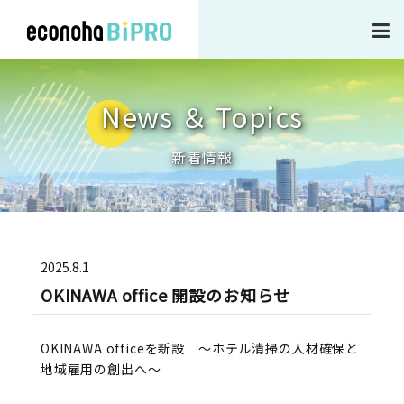
企業情報
News ＆ Topics
事業内容・サービス
新着情報
作業実績
2025.8.1
新着ニュース
OKINAWA office 開設のお知らせ
採用情報
OKINAWA officeを新設 〜ホテル清掃の人材確保と
地域雇用の創出へ〜