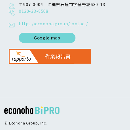
〒907-0004 沖縄県石垣市字登野城630-13
0120-33-8508
https://econoha.group/contact/
Google map
© Econoha Group, Inc.